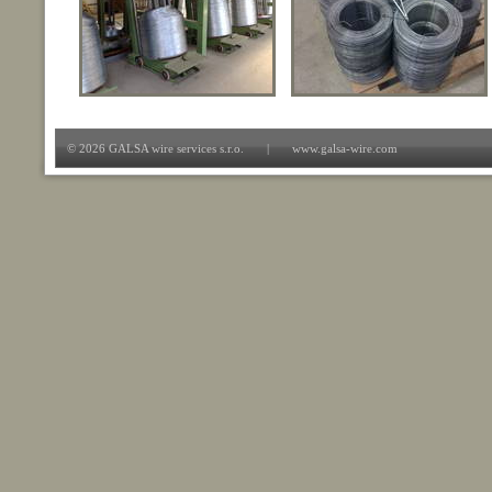
© 2026 GALSA wire services s.r.o. | www.galsa-wire.com