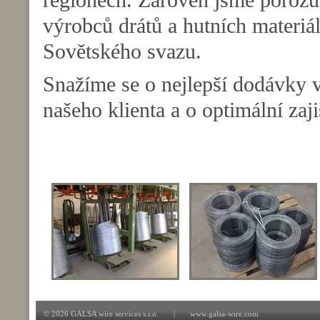
výrobců drátů a hutních materi
Sovětského svazu.
Snažíme se o nejlepší dodávky 
našeho klienta a o optimální zaji
© 2026 GALSA wire services s.r.o. | www.galsa-wire.com